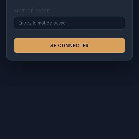
MOT DE PASSE
Croix Blandin
📍 23 Rue Jacques de la Giraudière, 51100 Reims
📞 03 26 78 07 04
SE CONNECTER
Horaires :
Lundi – Samedi : 10h-19h
Bezannes
📍 9 rue Jean Dausset, 51430 Bezannes
📞 03 26 06 31 31
Horaires :
Lundi au vendredi midi : 11h30 – 15h30
Lundi au Samedi soir : 18h30 – 23h00
Dimanche :
Fermé